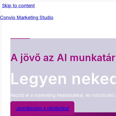
Skip to content
Convio Marketing Studio
A jövő az AI munkatá
Legyen neked
Kezdd el a marketing feladatokkal, és robotizáld 
Jelentkezem a várólistára!