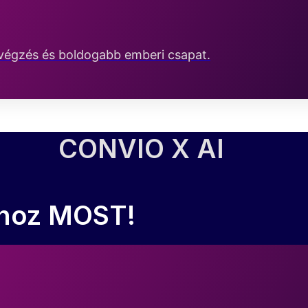
égzés és boldogabb emberi csapat.
CONVIO X AI
tához MOST!