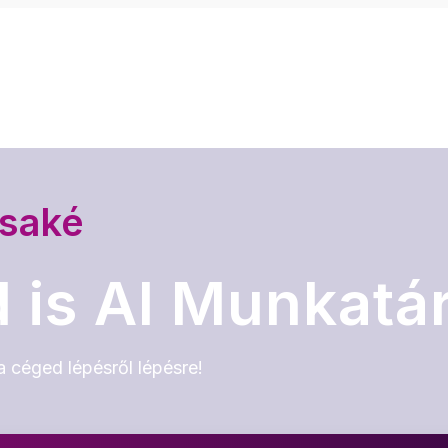
rsaké
 is AI Munkatá
a céged lépésről lépésre!