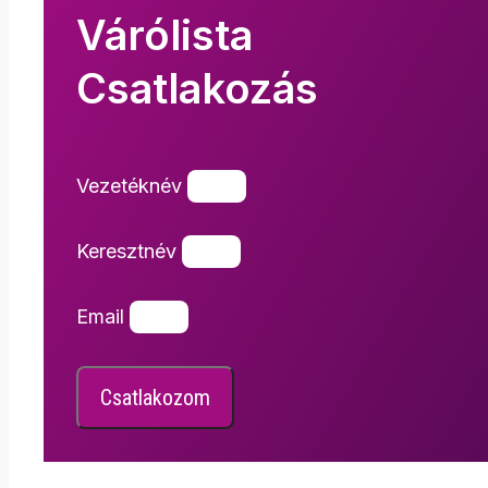
Várólista
Csatlakozás
Vezetéknév
Keresztnév
Email
Csatlakozom