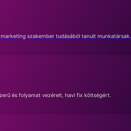
s marketing szakember tudásából tanult munkatársak.
rű és folyamat vezérelt, havi fix költségért.